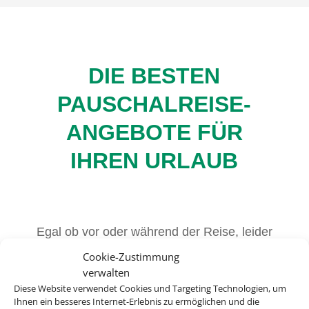
DIE BESTEN
PAUSCHALREISE-
ANGEBOTE FÜR
IHREN URLAUB
Egal ob vor oder während der Reise, leider
kann es immer Gründe geben, warum man
Cookie-Zustimmung
von einer Reise zurücktreten oder sie
verwalten
abbrechen muss. Bei uns finden Sie die
Diese Website verwendet Cookies und Targeting Technologien, um
passenden Versicherungen für jede
Ihnen ein besseres Internet-Erlebnis zu ermöglichen und die