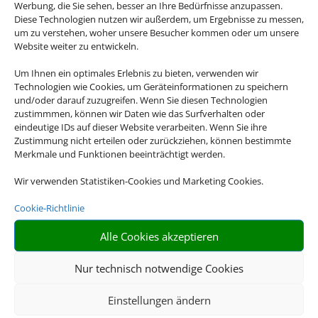
Werbung, die Sie sehen, besser an Ihre Bedürfnisse anzupassen.
Eventualität.
Diese Technologien nutzen wir außerdem, um Ergebnisse zu messen,
um zu verstehen, woher unsere Besucher kommen oder um unsere
Für eine detaillierte Beratung zu Ihrer
Website weiter zu entwickeln.
Versicherung, wenden Sie sich gerne an
Um Ihnen ein optimales Erlebnis zu bieten, verwenden wir
uns.
Technologien wie Cookies, um Geräteinformationen zu speichern
und/oder darauf zuzugreifen. Wenn Sie diesen Technologien
zustimmmen, können wir Daten wie das Surfverhalten oder
eindeutige IDs auf dieser Website verarbeiten. Wenn Sie ihre
Zustimmung nicht erteilen oder zurückziehen, können bestimmte

Merkmale und Funktionen beeinträchtigt werden.
Wir verwenden Statistiken-Cookies und Marketing Cookies.
Cookie-Richtlinie
GEPÄCK
Sichern Sie Ihr Gepäck auch über den Standardwert der
Alle Cookies akzeptieren
Fluggesellschaften hinaus ab
Nur technisch notwendige Cookies

Einstellungen ändern